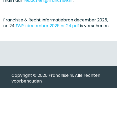
mail naar
redactiefr@franchise.nl
.
Franchise & Recht informatiebron december 2025,
nr. 24
F&R i december 2025 nr 24.pdf
is verschenen.
Copyright © 2026 Franchise.nl
. Alle rechten
voorbehouden.
Gebruiksovereenkomst
Privacybeleid
Inloggen